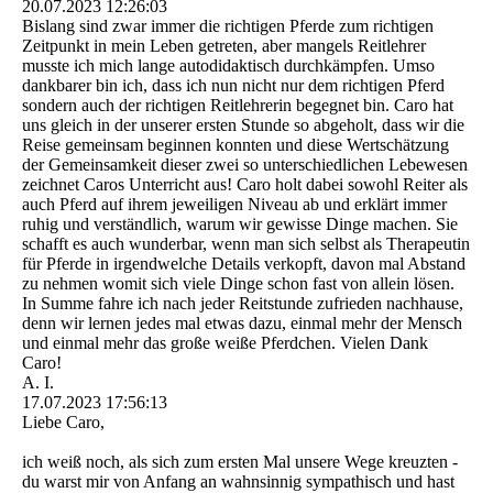
20.07.2023
12:26:03
Bislang sind zwar immer die richtigen Pferde zum richtigen
Zeitpunkt in mein Leben getreten, aber mangels Reitlehrer
musste ich mich lange autodidaktisch durchkämpfen. Umso
dankbarer bin ich, dass ich nun nicht nur dem richtigen Pferd
sondern auch der richtigen Reitlehrerin begegnet bin. Caro hat
uns gleich in der unserer ersten Stunde so abgeholt, dass wir die
Reise gemeinsam beginnen konnten und diese Wertschätzung
der Gemeinsamkeit dieser zwei so unterschiedlichen Lebewesen
zeichnet Caros Unterricht aus! Caro holt dabei sowohl Reiter als
auch Pferd auf ihrem jeweiligen Niveau ab und erklärt immer
ruhig und verständlich, warum wir gewisse Dinge machen. Sie
schafft es auch wunderbar, wenn man sich selbst als Therapeutin
für Pferde in irgendwelche Details verkopft, davon mal Abstand
zu nehmen womit sich viele Dinge schon fast von allein lösen.
In Summe fahre ich nach jeder Reitstunde zufrieden nachhause,
denn wir lernen jedes mal etwas dazu, einmal mehr der Mensch
und einmal mehr das große weiße Pferdchen. Vielen Dank
Caro!
A. I.
17.07.2023
17:56:13
Liebe Caro,
ich weiß noch, als sich zum ersten Mal unsere Wege kreuzten -
du warst mir von Anfang an wahnsinnig sympathisch und hast