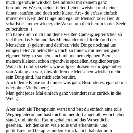
mich irgendwie wirklich beeindruckt mit deinem ganz
besonderen Wesen, deiner tiefen Lebensweisheit und deiner
feinen, sanften und doch sehr klaren Art - du erfasst einfach
immer den Kern der Dinge und egal ob Mensch oder Tier, du
schaffst es immer wieder, die Wesen um dich herum in der Seele
zu berühren :)
Ich habe durch dich und deine weißen Camarguepferdchen so
viel über das Sein und das Miteinander der Pferde (und der
Menschen ;)) gelernt und darüber, viele Dinge nochmal um
einiges tiefer zu betrachten, mich zu trauen, mir meinen ganz
eigenen Weg zu suchen, auch mit meinem eigenen Pferd,
meinem kleinen, schon irgendwie speziellen Aegidienberger-
Wallach :) und zu sehen, wie aufgeschlossen er dir gegenüber
von Anfang an war, obwohl fremde Menschen wirklich nicht
sein Ding sind, hat mich echt berührt.
Auch deine Kurse sind immer was ganz Besonderes, egal ob mit
oder ohne Vierbeiner :)
Man geht jedes Mal einfach ganz verändert raus zurück in die
Welt :)
Aber auch als Therapeutin warst und bist du einfach eine tolle
Wegbegleiterin und hast mich immer dort abgeholt, wo ich eben
stand, und mir den Raum gehalten und das Wesentliche
gesehen... ich denke an viele tolle und erkenntnis- und
gefühlsreiche Therapiestunden zurück... ich hab dadurch