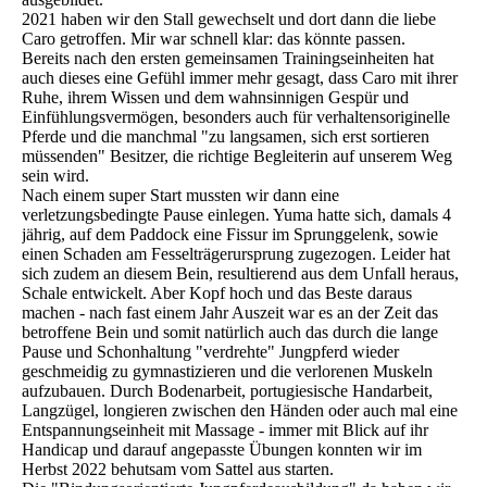
2021 haben wir den Stall gewechselt und dort dann die liebe
Caro getroffen. Mir war schnell klar: das könnte passen.
Bereits nach den ersten gemeinsamen Trainingseinheiten hat
auch dieses eine Gefühl immer mehr gesagt, dass Caro mit ihrer
Ruhe, ihrem Wissen und dem wahnsinnigen Gespür und
Einfühlungsvermögen, besonders auch für verhaltensoriginelle
Pferde und die manchmal "zu langsamen, sich erst sortieren
müssenden" Besitzer, die richtige Begleiterin auf unserem Weg
sein wird.
Nach einem super Start mussten wir dann eine
verletzungsbedingte Pause einlegen. Yuma hatte sich, damals 4
jährig, auf dem Paddock eine Fissur im Sprunggelenk, sowie
einen Schaden am Fesselträgerursprung zugezogen. Leider hat
sich zudem an diesem Bein, resultierend aus dem Unfall heraus,
Schale entwickelt. Aber Kopf hoch und das Beste daraus
machen - nach fast einem Jahr Auszeit war es an der Zeit das
betroffene Bein und somit natürlich auch das durch die lange
Pause und Schonhaltung "verdrehte" Jungpferd wieder
geschmeidig zu gymnastizieren und die verlorenen Muskeln
aufzubauen. Durch Bodenarbeit, portugiesische Handarbeit,
Langzügel, longieren zwischen den Händen oder auch mal eine
Entspannungseinheit mit Massage - immer mit Blick auf ihr
Handicap und darauf angepasste Übungen konnten wir im
Herbst 2022 behutsam vom Sattel aus starten.